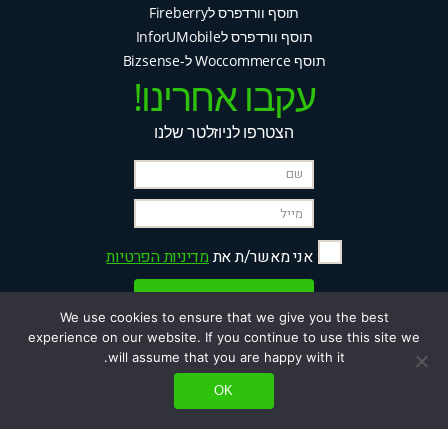
תוסף וורדפרס לFireberry
תוסף וורדפרס לInforUMobile
תוסף Woccommerce ל-Bizsense
עקבו אחרינו!
הצטרפו לניוזלטר שלנו
אני מאשר/ת את
מדיניות הפרטיות
Please leave this field empty.
We use cookies to ensure that we give you the best
experience on our website. If you continue to use this site we
will assume that you are happy with it.
OK
© כל הזכויות שמורות ל GB-Plugins | נתמך על ידי GBWEB |
הצהרת נגישות
|
תנאי רכישה ומדיניות החזרים כספיים
|
מדיניות פרטיות