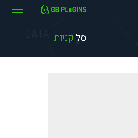
לג
תוכן
סל
קניות