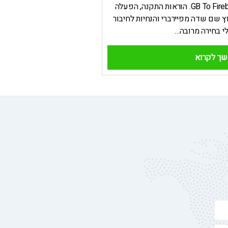
דוקומנטציה על התוסף GB To Fireberry. הוראות התקנה, הפעלה
ץ שם שדה מפיירברי והנחיות לחיבור
י בחירה מרובה…
ך לקרוא