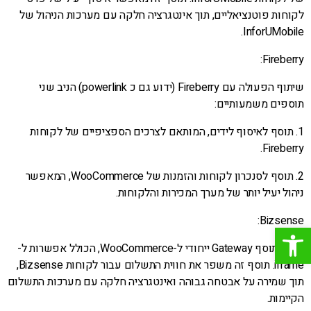
לקוחות פוטנציאליים, תוך אינטגרציה חלקה עם מערכות הניהול של
InforUMobile.
Fireberry:
שיתוף הפעולה עם Fireberry (ידוע גם כ powerlink) הניב שני
תוספים משמעותיים:
1. תוסף לאיסוף לידים, המותאם לצרכים הספציפיים של לקוחות
Fireberry.
2. תוסף לסנכרון לקוחות והזמנות של WooCommerce, המאפשר
ניהול יעיל יותר של מערך המכירות והלקוחות.
Bizsense:
פתח סרגל נגישות
פותח תוסף Gateway ייחודי ל-WooCommerce, הכולל אפשרות ל-
iframe. תוסף זה משפר את חווית התשלום עבור לקוחות Bizsense,
תוך שמירה על אבטחה גבוהה ואינטגרציה חלקה עם מערכות התשלום
הקיימות.