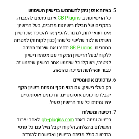
באיזה אופן ניתן להשתמש ברישיון השימוש
כל הרישיונות ב-
GB Plugins
אינם ניתנים להעברה.
במקרים של חבילת רישיונות מרובים, בעל הרישיון
אינו רשאי לתת, למכור, להפיץ או להשכיר את רשיון
השימוש לצד שלישי כלשהו (כגון לקוחות) למטרות
מסחריות.
GB Plugins
ירחיבו את שירותי תמיכה
ללקוח/בעל הרישיון המקורי עם מפתח רישיון
לגיטימי, וישקלו כל שימוש אחר ברשיון שימוש זה
עבור שאילתות תמיכה כהונאה.
עדכונים אוטומטיים
רק בעלי רישיון, עם מנוי תקף ומפתח רישיון תקף
יקבלו עדכונים אוטומטיים. עדכונים אוטומטיים
יהיו זמינים כל עוד הרישיון פעיל.
רכישה ומשלוח
רכישה זמינה באתר
gb-plugins.com
. לאחר עיבוד
התשלום בהצלחה, הלקוח יקבל מייל עם כל פרטי
הרכישה כולל מפתח הרישיון ואפשרות להורדת