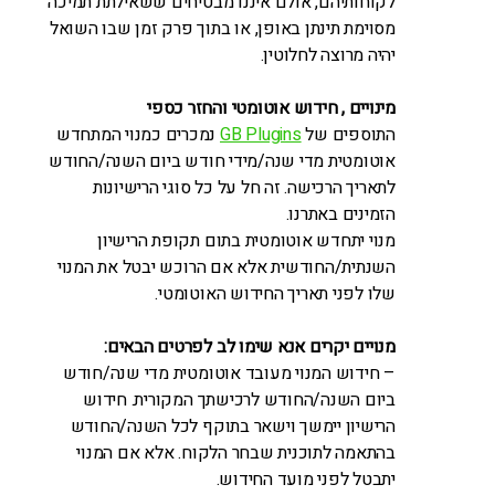
לקוחותיהם, אולם איננו מבטיחים ששאילתת תמיכה
מסוימת תינתן באופן, או בתוך פרק זמן שבו השואל
יהיה מרוצה לחלוטין.
מינויים , חידוש אוטומטי והחזר כספי
התוספים של
GB Plugins
נמכרים כמנוי המתחדש
אוטומטית מדי שנה/מידי חודש ביום השנה/החודש
לתאריך הרכישה. זה חל על כל סוגי הרישיונות
הזמינים באתרנו.
מנוי יתחדש אוטומטית בתום תקופת הרישיון
השנתית/החודשית אלא אם הרוכש יבטל את המנוי
שלו לפני תאריך החידוש האוטומטי.
מנויים יקרים אנא שימו לב לפרטים הבאים:
– חידוש המנוי מעובד אוטומטית מדי שנה/חודש
ביום השנה/החודש לרכישתך המקורית. חידוש
הרישיון יימשך וישאר בתוקף לכל השנה/החודש
בהתאמה לתוכנית שבחר הלקוח. אלא אם המנוי
יתבטל לפני מועד החידוש.