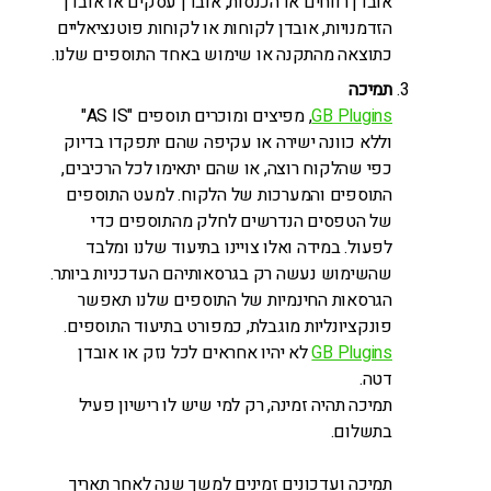
אובדן רווחים או הכנסות, אובדן עסקים או אובדן
הזדמנויות, אובדן לקוחות או לקוחות פוטנציאליים
כתוצאה מהתקנה או שימוש באחד התוספים שלנו.
תמיכה
GB Plugins
, מפיצים ומוכרים תוספים "AS IS"
וללא כוונה ישירה או עקיפה שהם יתפקדו בדיוק
כפי שהלקוח רוצה, או שהם יתאימו לכל הרכיבים,
התוספים והמערכות של הלקוח. למעט התוספים
של הטפסים הנדרשים לחלק מהתוספים כדי
לפעול. במידה ואלו צויינו בתיעוד שלנו ומלבד
שהשימוש נעשה רק בגרסאותיהם העדכניות ביותר.
הגרסאות החינמיות של התוספים שלנו תאפשר
פונקציונליות מוגבלת, כמפורט בתיעוד התוספים.
GB Plugins
לא יהיו אחראים לכל נזק או אובדן
דטה.
תמיכה תהיה זמינה, רק למי שיש לו רישיון פעיל
בתשלום.
תמיכה ועדכונים זמינים למשך שנה לאחר תאריך