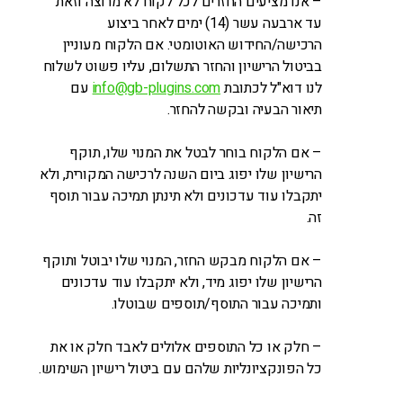
– אנו מציעים החזרים לכל לקוח לא מרוצה וזאת
עד ארבעה עשר (14) ימים לאחר ביצוע
הרכישה/החידוש האוטומטי. אם הלקוח מעוניין
בביטול הרישיון והחזר התשלום, עליו פשוט לשלוח
לנו דוא"ל לכתובת
info@gb-plugins.com
עם
תיאור הבעיה ובקשה להחזר.
– אם הלקוח בוחר לבטל את המנוי שלו, תוקף
הרישיון שלו יפוג ביום השנה לרכישה המקורית, ולא
יתקבלו עוד עדכונים ולא תינתן תמיכה עבור תוסף
זה.
– אם הלקוח מבקש החזר, המנוי שלו יבוטל ותוקף
הרישיון שלו יפוג מיד, ולא יתקבלו עוד עדכונים
ותמיכה עבור התוסף/תוספים שבוטלו.
– חלק או כל התוספים אלולים לאבד חלק או את
כל הפונקציונליות שלהם עם ביטול רישיון השימוש.