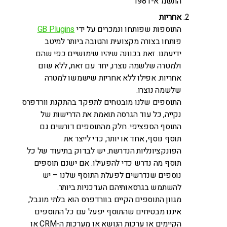
התשמ"א-1981
אחריות
התוספות שפותחו ונמכרים על ידי
GB Plugins
פותחו בצורה מקצועית והטובה ביותר למיטב
ידיעתנו. זאת בכוונה שיהיו שימושיים כפי שהם
ולמטרה שלשמה נוצרו, יחד עם זאת, ללא שום
אחריות. אפילו ללא אחריות שישמשו למטרה
שלשמה נוצרו.
התוספים שלנו מובטחים לתפקד בהתקנת וורדפרס
נקייה, כל עוד הגרסה תואמת את הדרישות של
התוסף הספציפי. חלק מהתוספים דורשים גם
תוסף נוסף, אחד או יותר, כדי לייצר את
הפונקציונליות הנדרשת. יש לבדוק בתיעוד של כל
תוסף מה נדרש כדי להפעילו. אם ישנם תוספים
נוספים שנדרשים לפעלת התוסף שלנו – יש
להשתמש בגרסאותיהם העדכניות ביותר.
מגוון התוספים הקיים בוורדפרס הוא בלתי מוגבל,
איננו מבטיחים שהתוסף יפעל עם כל התוספים
הקיימים או ערכות הנושא או מערכות ה-CRM או