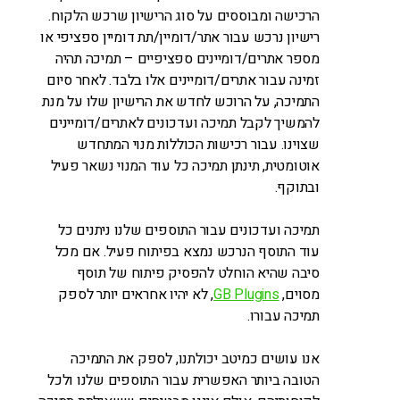
הרכישה ומבוססים על סוג הרישיון שרכש הלקוח.
רישיון נרכש עבור אתר/דומיין/תת דומיין ספציפי או
מספר אתרים/דומיינים ספציפיים – תמיכה תהיה
זמינה עבור אתרים/דומיינים אלו בלבד. לאחר סיום
התמיכה, על הרוכש לחדש את הרישיון שלו על מנת
להמשיך לקבל תמיכה ועדכונים לאתרים/דומיינים
שצוינו. עבור רכישות הכוללות מנוי המתחדש
אוטומטית, תינתן תמיכה כל עוד המנוי נשאר פעיל
ובתוקף.
תמיכה ועדכונים עבור התוספים שלנו ניתנים כל
עוד התוסף הנרכש נמצא בפיתוח פעיל. אם מכל
סיבה שהיא הוחלט להפסיק פיתוח של תוסף
מסוים,
GB Plugins
, לא יהיו אחראים יותר לספק
תמיכה עבורו.
אנו עושים כמיטב יכולתנו, לספק את התמיכה
הטובה ביותר האפשרית עבור התוספים שלנו ולכל