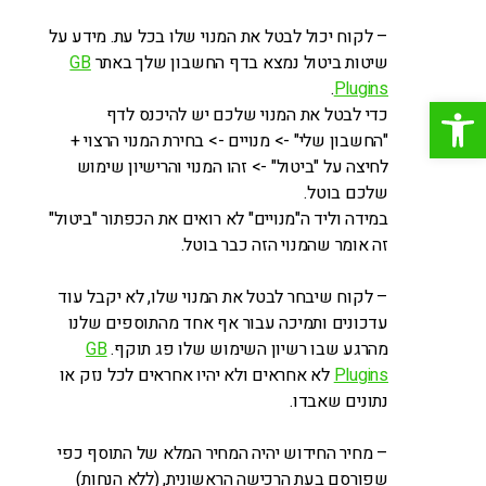
– לקוח יכול לבטל את המנוי שלו בכל עת. מידע על
שיטות ביטול נמצא בדף החשבון שלך באתר
GB
.
Plugins
פתח סרגל נגישות
כדי לבטל את המנוי שלכם יש להיכנס לדף
"החשבון שלי" -> מנויים -> בחירת המנוי הרצוי +
לחיצה על "ביטול" -> זהו המנוי והרישיון שימוש
שלכם בוטל.
במידה וליד ה"מנויים" לא רואים את הכפתור "ביטול"
זה אומר שהמנוי הזה כבר בוטל.
– לקוח שיבחר לבטל את המנוי שלו, לא יקבל עוד
עדכונים ותמיכה עבור אף אחד מהתוספים שלנו
מהרגע שבו רשיון השימוש שלו פג תוקף.
GB
Plugins
לא אחראים ולא יהיו אחראים לכל נזק או
נתונים שאבדו.
– מחיר החידוש יהיה המחיר המלא של התוסף כפי
שפורסם בעת הרכישה הראשונית, (ללא הנחות)